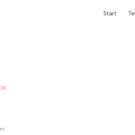
Start
Te
et.